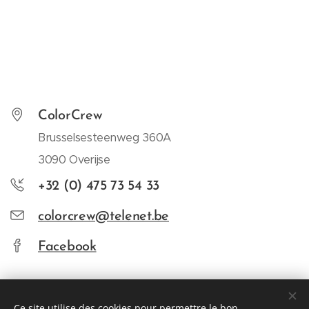
ColorCrew
Brusselsesteenweg 360A
3090 Overijse
+32 (0) 475 73 54 33
colorcrew@telenet.be
Facebook
Ce site utilise des cookies pour permettre le bon
©2017 Zameteire BVBA - Brusselsesteenweg 360A - 3090